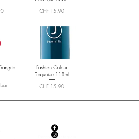
Preis
90
CHF 15.90
cht
Schnellansicht
 Sangria
Fashion Colour
Turquoise 118ml
gbar
Preis
CHF 15.90
Q
B
Facebook
Instagram