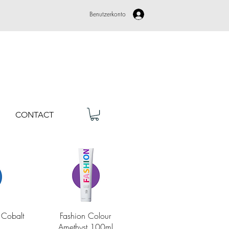
Benutzerkonto
CONTACT
cht
Schnellansicht
 Cobalt
Fashion Colour
Amethyst 100ml