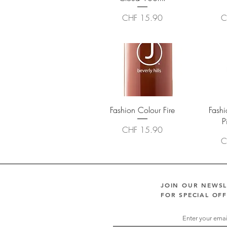
Preis
Pr
CHF 15.90
C
Schnellansicht
Sc
Fashion Colour Fire
Fashi
P
Preis
CHF 15.90
Pr
C
JOIN OUR NEWS
FOR SPECIAL OF