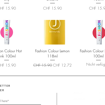
eis
Preis
Preis
HF 15.90
CHF 15.90
CHF 15.
hnellansicht
Schnellansicht
Schnellansi
on Colour Hot
Fashion Colour Lemon
Fashion Colour
ink 100ml
118ml
100ml
Nicht verfü
eis
Standardpreis
Sale-Preis
HF 15.90
CHF 15.90
CHF 12.72
LETTER
FER
About
FA
Contact
AG